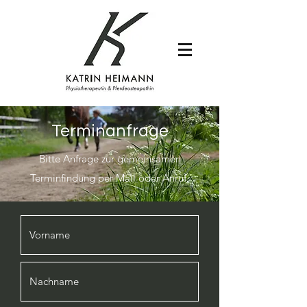
Terminanfrage
Bitte Anfrage zur gemeinsamen
Terminfindung per Mail oder Anruf.